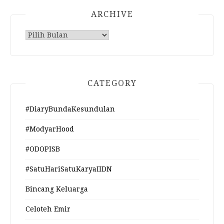
ARCHIVE
Archive
CATEGORY
#DiaryBundaKesundulan
#ModyarHood
#ODOPISB
#SatuHariSatuKaryaIIDN
Bincang Keluarga
Celoteh Emir