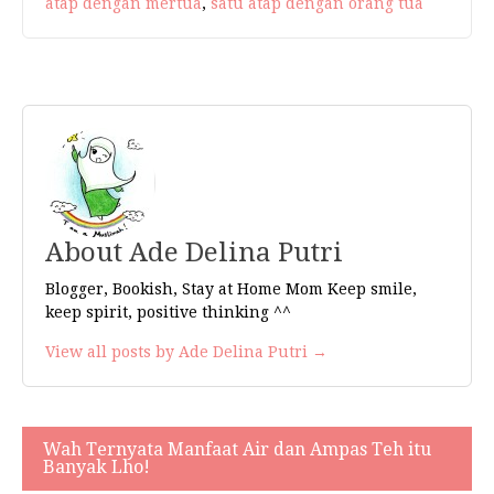
atap dengan mertua
,
satu atap dengan orang tua
About Ade Delina Putri
Blogger, Bookish, Stay at Home Mom Keep smile,
keep spirit, positive thinking ^^
View all posts by Ade Delina Putri →
Wah Ternyata Manfaat Air dan Ampas Teh itu
Navigasi
Banyak Lho!