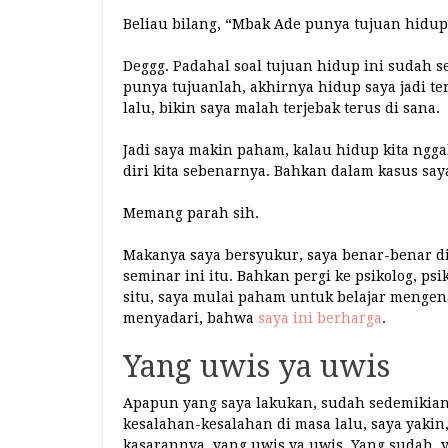
Beliau bilang, “Mbak Ade punya tujuan hidup
Deggg. Padahal soal tujuan hidup ini sudah s
punya tujuanlah, akhirnya hidup saya jadi 
lalu, bikin saya malah terjebak terus di sana.
Jadi saya makin paham, kalau hidup kita ngg
diri kita sebenarnya. Bahkan dalam kasus saya
Memang parah sih.
Makanya saya bersyukur, saya benar-benar dif
seminar ini itu. Bahkan pergi ke psikolog, psi
situ, saya mulai paham untuk belajar mengena
menyadari, bahwa
saya ini berharga
.
Yang uwis ya uwis
Apapun yang saya lakukan, sudah sedemikian 
kesalahan-kesalahan di masa lalu, saya yakin
kasarannya, yang uwis ya uwis. Yang sudah, ya