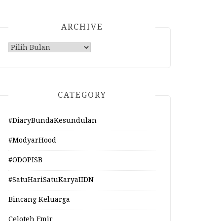
ARCHIVE
Archive
CATEGORY
#DiaryBundaKesundulan
#ModyarHood
#ODOPISB
#SatuHariSatuKaryaIIDN
Bincang Keluarga
Celoteh Emir