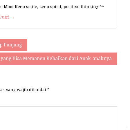
e Mom Keep smile, keep spirit, positive thinking ^^
 Putri →
p Panjang
 yang Bisa Memanen Kebaikan dari Anak-anaknya
as yang wajib ditandai
*