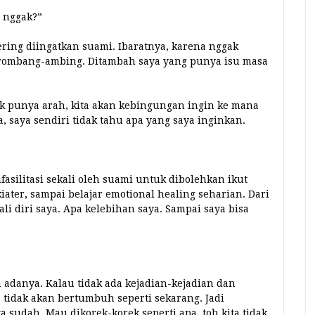
 nggak?”
ering diingatkan suami. Ibaratnya, karena nggak
terombang-ambing. Ditambah saya yang punya isu masa
ak punya arah, kita akan kebingungan ingin ke mana
, saya sendiri tidak tahu apa yang saya inginkan.
asilitasi sekali oleh suami untuk dibolehkan ikut
kiater, sampai belajar emotional healing seharian. Dari
li diri saya. Apa kelebihan saya. Sampai saya bisa
adanya. Kalau tidak ada kejadian-kejadian dan
, tidak akan bertumbuh seperti sekarang. Jadi
 sudah. Mau dikorek-korek seperti apa, toh kita tidak