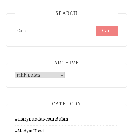
SEARCH
Cari
untuk:
ARCHIVE
Archive
CATEGORY
#DiaryBundaKesundulan
#ModyarHood