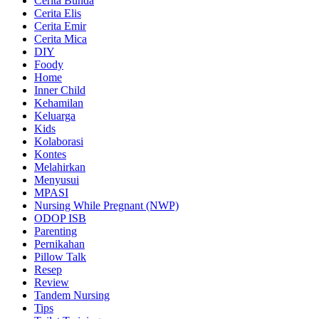
Cerita Bunda
Cerita Elis
Cerita Emir
Cerita Mica
DIY
Foody
Home
Inner Child
Kehamilan
Keluarga
Kids
Kolaborasi
Kontes
Melahirkan
Menyusui
MPASI
Nursing While Pregnant (NWP)
ODOP ISB
Parenting
Pernikahan
Pillow Talk
Resep
Review
Tandem Nursing
Tips