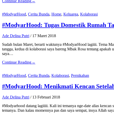
Continue Reading
→
#ModyarHood
,
Cerita Bunda
,
Home
,
Keluarga
,
Kolaborasi
#ModyarHood: Tugas Domestik Rumah Ta
Ade Delina Putri
/
17 Maret 2018
Sudah bulan Maret, berarti waktunya #ModyarHood lagiiii. Tema Maret
tangga, kedua di kolaborasi saya bareng Mbak Rosa tentang apakah ur
saya…
Continue Reading
→
#ModyarHood
,
Cerita Bunda
,
Kolaborasi
,
Pernikahan
#ModyarHood: Menikmati Kencan Setela
Ade Delina Putri
/
13 Februari 2018
#Modyarhood datang lagiiiii. Kali ini temanya nge-date alias kenca
temanya. Dan kalau momennya pas dan saya sempat, insya Allah saya 