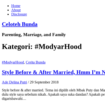
Home
About
Disclosure
Celoteh Bunda
Parenting, Marriage, and Family
Kategori:
#ModyarHood
#ModyarHood
,
Cerita Bunda
Style Before & After Married, Hmm I’m N
Ade Delina Putri
/
29 September 2018
Style before & after married. Tema ini dipilih oleh Mbak Puty dan
dulu style saya sebelum nikah. Apakah saya suka dandan? Apakah pe
digarisbawahi…