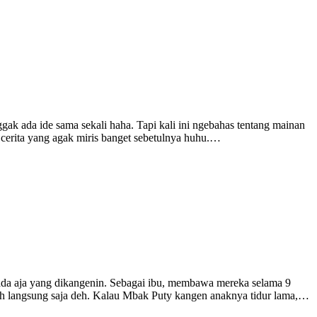
ak ada ide sama sekali haha. Tapi kali ini ngebahas tentang mainan
cerita yang agak miris banget sebetulnya huhu.…
ada aja yang dikangenin. Sebagai ibu, membawa mereka selama 9
 Ah langsung saja deh. Kalau Mbak Puty kangen anaknya tidur lama,…