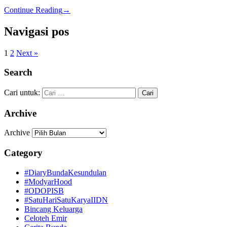
Continue Reading
→
Navigasi pos
1
2
Next »
Search
Cari untuk:
Archive
Archive
Category
#DiaryBundaKesundulan
#ModyarHood
#ODOPISB
#SatuHariSatuKaryaIIDN
Bincang Keluarga
Celoteh Emir