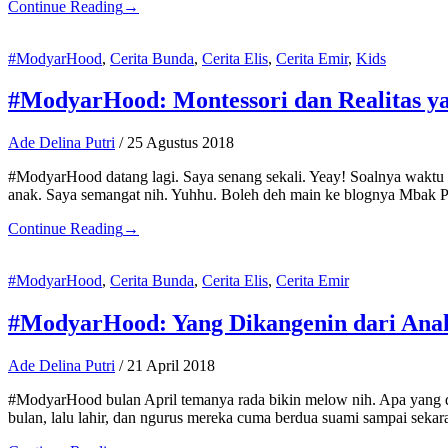
Continue Reading
→
#ModyarHood
,
Cerita Bunda
,
Cerita Elis
,
Cerita Emir
,
Kids
#ModyarHood: Montessori dan Realitas ya
Ade Delina Putri
/
25 Agustus 2018
#ModyarHood datang lagi. Saya senang sekali. Yeay! Soalnya waktu t
anak. Saya semangat nih. Yuhhu. Boleh deh main ke blognya Mbak P
Continue Reading
→
#ModyarHood
,
Cerita Bunda
,
Cerita Elis
,
Cerita Emir
#ModyarHood: Yang Dikangenin dari Ana
Ade Delina Putri
/
21 April 2018
#ModyarHood bulan April temanya rada bikin melow nih. Apa yang di
bulan, lalu lahir, dan ngurus mereka cuma berdua suami sampai seka