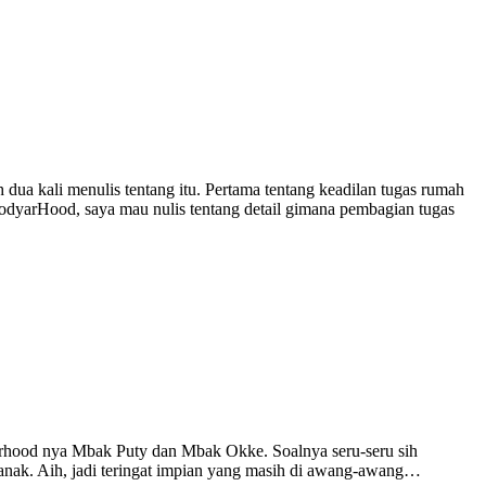
 dua kali menulis tentang itu. Pertama tentang keadilan tugas rumah
#ModyarHood, saya mau nulis tentang detail gimana pembagian tugas
yarhood nya Mbak Puty dan Mbak Okke. Soalnya seru-seru sih
 anak. Aih, jadi teringat impian yang masih di awang-awang…