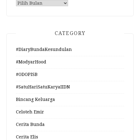
Archive
CATEGORY
#DiaryBundaKesundulan
#ModyarHood
#ODOPISB
#SatuHariSatuKaryaIIDN
Bincang Keluarga
Celoteh Emir
Cerita Bunda
Cerita Elis