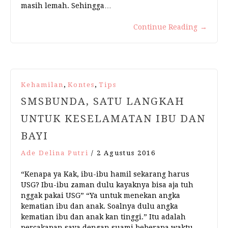
masih lemah. Sehingga…
Continue Reading
→
,
,
Kehamilan
Kontes
Tips
SMSBUNDA, SATU LANGKAH
UNTUK KESELAMATAN IBU DAN
BAYI
Ade Delina Putri
/
2 Agustus 2016
“Kenapa ya Kak, ibu-ibu hamil sekarang harus
USG? Ibu-ibu zaman dulu kayaknya bisa aja tuh
nggak pakai USG” “Ya untuk menekan angka
kematian ibu dan anak. Soalnya dulu angka
kematian ibu dan anak kan tinggi.” Itu adalah
percakapan saya dengan suami beberapa waktu