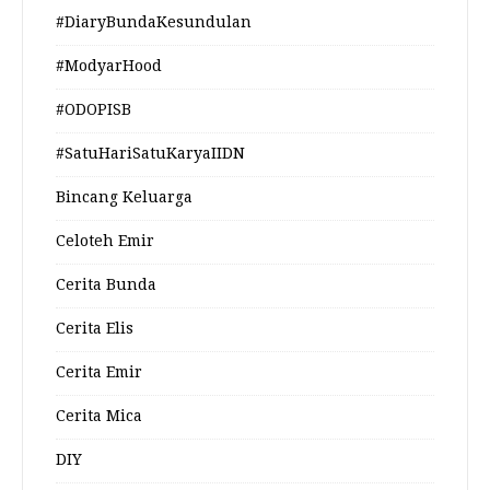
#DiaryBundaKesundulan
#ModyarHood
#ODOPISB
#SatuHariSatuKaryaIIDN
Bincang Keluarga
Celoteh Emir
Cerita Bunda
Cerita Elis
Cerita Emir
Cerita Mica
DIY