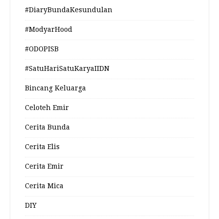
#DiaryBundaKesundulan
#ModyarHood
#ODOPISB
#SatuHariSatuKaryaIIDN
Bincang Keluarga
Celoteh Emir
Cerita Bunda
Cerita Elis
Cerita Emir
Cerita Mica
DIY