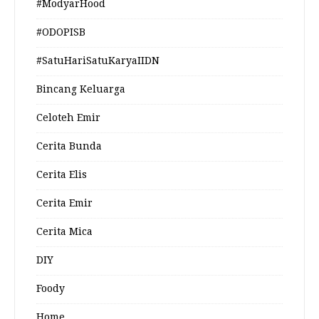
#ModyarHood
#ODOPISB
#SatuHariSatuKaryaIIDN
Bincang Keluarga
Celoteh Emir
Cerita Bunda
Cerita Elis
Cerita Emir
Cerita Mica
DIY
Foody
Home