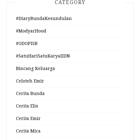
CATEGORY
#DiaryBundaKesundulan
#ModyarHood
#ODOPISB
#SatuHariSatuKaryaIIDN
Bincang Keluarga
Celoteh Emir
Cerita Bunda
Cerita Elis
Cerita Emir
Cerita Mica