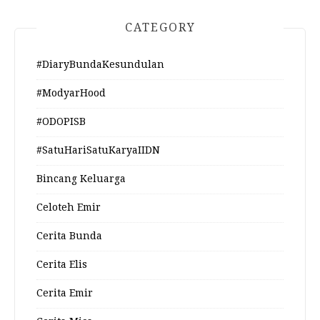
CATEGORY
#DiaryBundaKesundulan
#ModyarHood
#ODOPISB
#SatuHariSatuKaryaIIDN
Bincang Keluarga
Celoteh Emir
Cerita Bunda
Cerita Elis
Cerita Emir