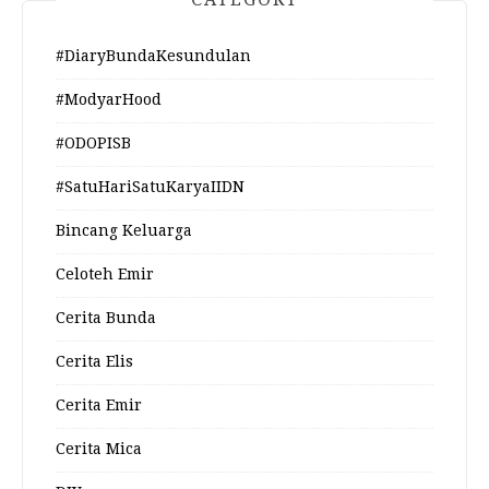
#DiaryBundaKesundulan
#ModyarHood
#ODOPISB
#SatuHariSatuKaryaIIDN
Bincang Keluarga
Celoteh Emir
Cerita Bunda
Cerita Elis
Cerita Emir
Cerita Mica