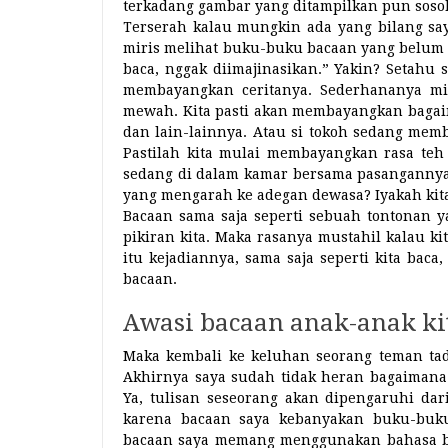
terkadang gambar yang ditampilkan pun sosok
Terserah kalau mungkin ada yang bilang saya
miris melihat buku-buku bacaan yang belum 
baca, nggak diimajinasikan.” Yakin? Setahu s
membayangkan ceritanya. Sederhananya mis
mewah. Kita pasti akan membayangkan baga
dan lain-lainnya. Atau si tokoh sedang me
Pastilah kita mulai membayangkan rasa teh 
sedang di dalam kamar bersama pasangannya
yang mengarah ke adegan dewasa? Iyakah ki
Bacaan sama saja seperti sebuah tontonan y
pikiran kita. Maka rasanya mustahil kalau ki
itu kejadiannya, sama saja seperti kita baca
bacaan.
Awasi bacaan anak-anak ki
Maka kembali ke keluhan seorang teman tad
Akhirnya saya sudah tidak heran bagaimana 
Ya, tulisan seseorang akan dipengaruhi dari
karena bacaan saya kebanyakan buku-buku
bacaan saya memang menggunakan bahasa bak