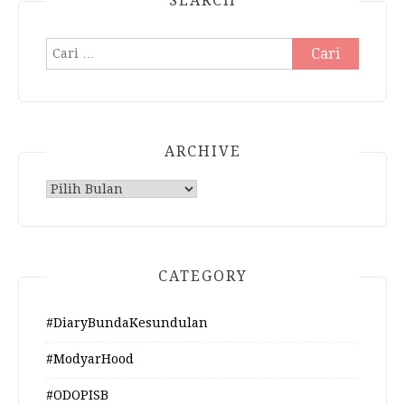
SEARCH
Cari
untuk:
ARCHIVE
Archive
CATEGORY
#DiaryBundaKesundulan
#ModyarHood
#ODOPISB