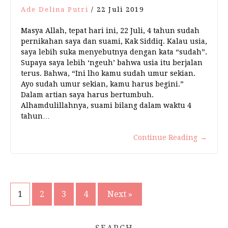
Ade Delina Putri
/
22 Juli 2019
Masya Allah, tepat hari ini, 22 Juli, 4 tahun sudah
pernikahan saya dan suami, Kak Siddiq. Kalau usia,
saya lebih suka menyebutnya dengan kata “sudah”.
Supaya saya lebih ‘ngeuh’ bahwa usia itu berjalan
terus. Bahwa, “Ini lho kamu sudah umur sekian.
Ayo sudah umur sekian, kamu harus begini.”
Dalam artian saya harus bertumbuh.
Alhamdulillahnya, suami bilang dalam waktu 4
tahun…
Continue Reading
→
1
2
3
4
Next »
Navigasi
pos