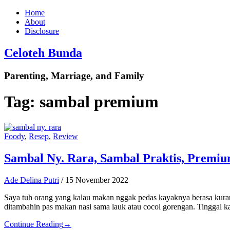
Home
About
Disclosure
Celoteh Bunda
Parenting, Marriage, and Family
Tag:
sambal premium
Foody
,
Resep
,
Review
Sambal Ny. Rara, Sambal Praktis, Premiu
Ade Delina Putri
/
15 November 2022
Saya tuh orang yang kalau makan nggak pedas kayaknya berasa kura
ditambahin pas makan nasi sama lauk atau cocol gorengan. Tinggal k
Continue Reading
→