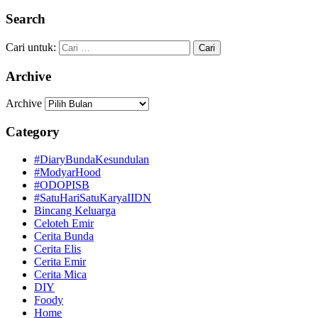
Search
Cari untuk:
Archive
Archive
Category
#DiaryBundaKesundulan
#ModyarHood
#ODOPISB
#SatuHariSatuKaryaIIDN
Bincang Keluarga
Celoteh Emir
Cerita Bunda
Cerita Elis
Cerita Emir
Cerita Mica
DIY
Foody
Home