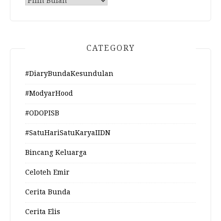
Archive
CATEGORY
#DiaryBundaKesundulan
#ModyarHood
#ODOPISB
#SatuHariSatuKaryaIIDN
Bincang Keluarga
Celoteh Emir
Cerita Bunda
Cerita Elis