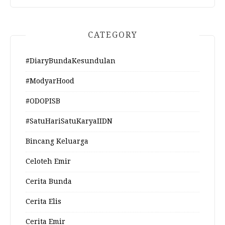
CATEGORY
#DiaryBundaKesundulan
#ModyarHood
#ODOPISB
#SatuHariSatuKaryaIIDN
Bincang Keluarga
Celoteh Emir
Cerita Bunda
Cerita Elis
Cerita Emir