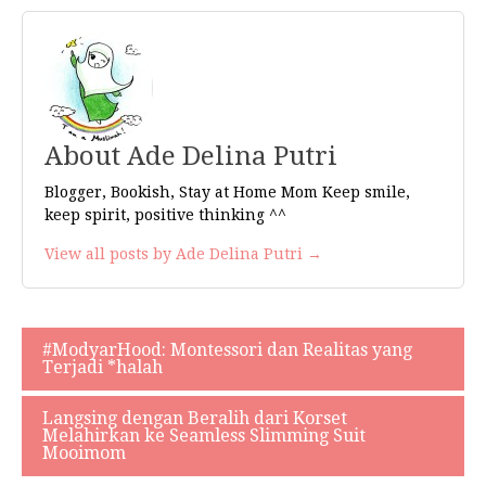
About Ade Delina Putri
Blogger, Bookish, Stay at Home Mom Keep smile,
keep spirit, positive thinking ^^
View all posts by Ade Delina Putri →
#ModyarHood: Montessori dan Realitas yang
Navigasi
Terjadi *halah
pos
Langsing dengan Beralih dari Korset
Melahirkan ke Seamless Slimming Suit
Mooimom