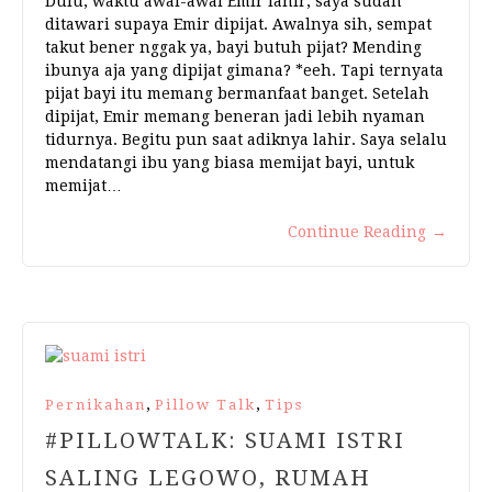
Dulu, waktu awal-awal Emir lahir, saya sudah
ditawari supaya Emir dipijat. Awalnya sih, sempat
takut bener nggak ya, bayi butuh pijat? Mending
ibunya aja yang dipijat gimana? *eeh. Tapi ternyata
pijat bayi itu memang bermanfaat banget. Setelah
dipijat, Emir memang beneran jadi lebih nyaman
tidurnya. Begitu pun saat adiknya lahir. Saya selalu
mendatangi ibu yang biasa memijat bayi, untuk
memijat…
Continue Reading
→
,
,
Pernikahan
Pillow Talk
Tips
#PILLOWTALK: SUAMI ISTRI
SALING LEGOWO, RUMAH