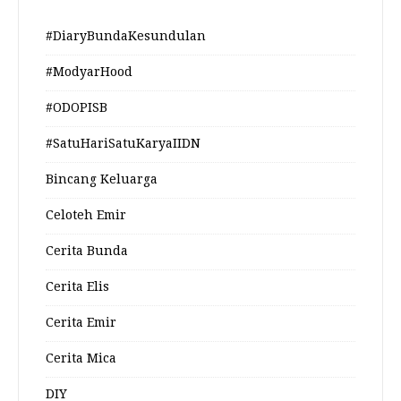
#DiaryBundaKesundulan
#ModyarHood
#ODOPISB
#SatuHariSatuKaryaIIDN
Bincang Keluarga
Celoteh Emir
Cerita Bunda
Cerita Elis
Cerita Emir
Cerita Mica
DIY