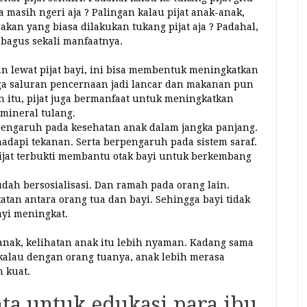
 masih ngeri aja ? Palingan kalau pijat anak-anak,
rakan yang biasa dilakukan tukang pijat aja ? Padahal,
 bagus sekali manfaatnya.
n lewat pijat bayi, ini bisa membentuk meningkatkan
gga saluran pencernaan jadi lancar dan makanan pun
n itu, pijat juga bermanfaat untuk meningkatkan
mineral tulang.
pengaruh pada kesehatan anak dalam jangka panjang.
pi tekanan. Serta berpengaruh pada sistem saraf.
pijat terbukti membantu otak bayi untuk berkembang
udah bersosialisasi. Dan ramah pada orang lain.
tan antara orang tua dan bayi. Sehingga bayi tidak
ayi meningkat.
anak, kelihatan anak itu lebih nyaman. Kadang sama
 kalau dengan orang tuanya, anak lebih merasa
 kuat.
nta untuk edukasi para ibu