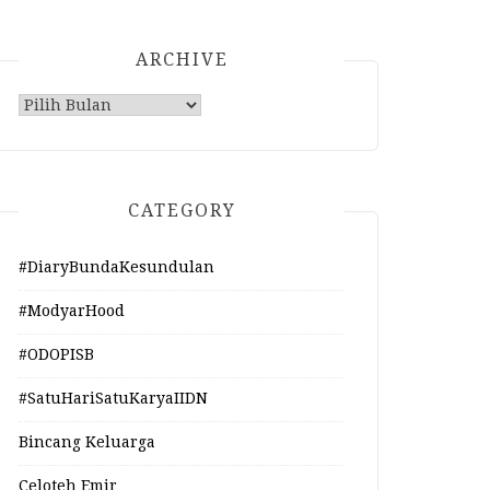
ARCHIVE
Archive
CATEGORY
#DiaryBundaKesundulan
#ModyarHood
#ODOPISB
#SatuHariSatuKaryaIIDN
Bincang Keluarga
Celoteh Emir