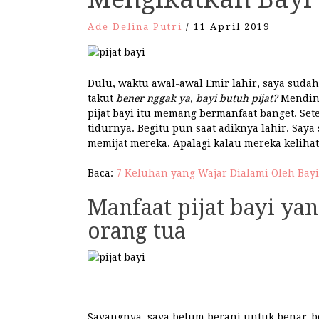
Ade Delina Putri
/
11 April 2019
Dulu, waktu awal-awal Emir lahir, saya sudah
takut
bener nggak ya, bayi butuh pijat?
Mending
pijat bayi itu memang bermanfaat banget. Set
tidurnya. Begitu pun saat adiknya lahir. Saya
memijat mereka. Apalagi kalau mereka kelih
Baca:
7 Keluhan yang Wajar Dialami Oleh Bayi
Manfaat pijat bayi ya
orang tua
Sayangnya, saya belum berani untuk benar-ben