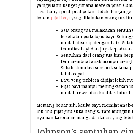
ya ngeliatin banget gimana mereka pijat. Cuma
saya hanya pijat-pijat pelan. Tidak dengan ge
konon
pijat bayi
yang dilakukan orang tua itu
Saat orang tua melakukan sentuha
kesehatan psikologis bayi. Sehin
mudah diserap dengan baik. Selai
imunitas bayi dan juga kepadatan 
Sentuhan dari orang tua bisa ber
Dan membuat anak mampu menghada
Sebab stimulasi sensorik selama 
lebih cepat.
Bayi yang terbiasa dipijat lebih m
Pijat bayi mampu meningkatkan ika
mudah rewel dan kualitas tidur b
Memang benar sih, ketika saya memijat anak-
ibu-ibu pijat gitu suka nangis. Tapi mungkin
nyaman karena memang ada ikatan yang lebih
Johnson’s sentuhan ci