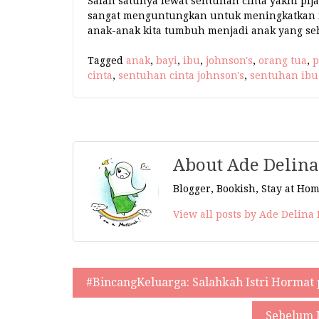
Salah satunya lewat sentuhan cinta yakni pija
sangat menguntungkan untuk meningkatkan ik
anak-anak kita tumbuh menjadi anak yang se
Tagged
anak
,
bayi
,
ibu
,
johnson's
,
orang tua
,
p
cinta
,
sentuhan cinta johnson's
,
sentuhan ibu
About Ade Delina
Blogger, Bookish, Stay at Hom
View all posts by Ade Delina
#BincangKeluarga: Salahkah Istri Hormat
Navigasi
pos
Sebelum 