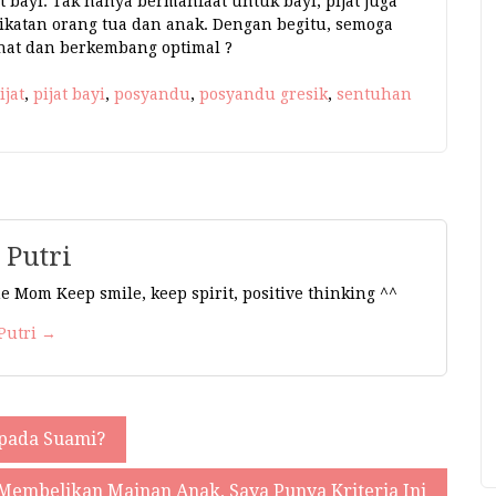
t bayi. Tak hanya bermanfaat untuk bayi, pijat juga
atan orang tua dan anak. Dengan begitu, semoga
hat dan berkembang optimal ?
ijat
,
pijat bayi
,
posyandu
,
posyandu gresik
,
sentuhan
 Putri
e Mom Keep smile, keep spirit, positive thinking ^^
 Putri →
 pada Suami?
Membelikan Mainan Anak, Saya Punya Kriteria Ini