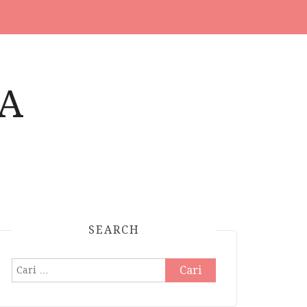
A
SEARCH
Cari
untuk: