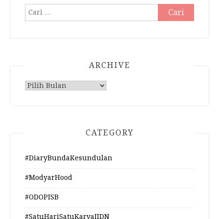
Cari
untuk:
ARCHIVE
Archive
CATEGORY
#DiaryBundaKesundulan
#ModyarHood
#ODOPISB
#SatuHariSatuKaryaIIDN