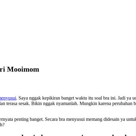
ari Mooimom
enyusui
. Saya nggak kepikiran banget waktu itu soal bra ini. Jadi ya 
dan terasa sesak. Bikin nggak nyamanlah. Mungkin karena perubahan ben
u ternyata penting banget. Secara bra menyusui memang didesain ya un
ih?