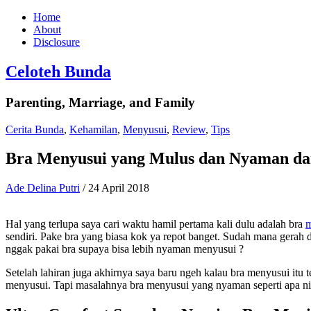
Home
About
Disclosure
Celoteh Bunda
Parenting, Marriage, and Family
Cerita Bunda
,
Kehamilan
,
Menyusui
,
Review
,
Tips
Bra Menyusui yang Mulus dan Nyaman d
Ade Delina Putri
/
24 April 2018
Hal yang terlupa saya cari waktu hamil pertama kali dulu adalah bra
m
sendiri. Pake bra yang biasa kok ya repot banget. Sudah mana gerah 
nggak pakai bra supaya bisa lebih nyaman menyusui ?
Setelah lahiran juga akhirnya saya baru ngeh kalau bra menyusui it
menyusui. Tapi masalahnya bra menyusui yang nyaman seperti apa n