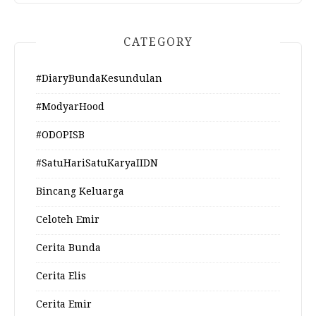
CATEGORY
#DiaryBundaKesundulan
#ModyarHood
#ODOPISB
#SatuHariSatuKaryaIIDN
Bincang Keluarga
Celoteh Emir
Cerita Bunda
Cerita Elis
Cerita Emir